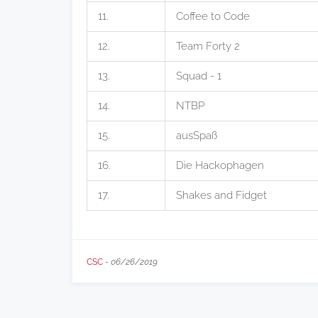
11.
Coffee to Code
12.
Team Forty 2
13.
Squad - 1
14.
NTBP
15.
ausSpaß
16.
Die Hackophagen
17.
Shakes and Fidget
CSC
-
06/26/2019