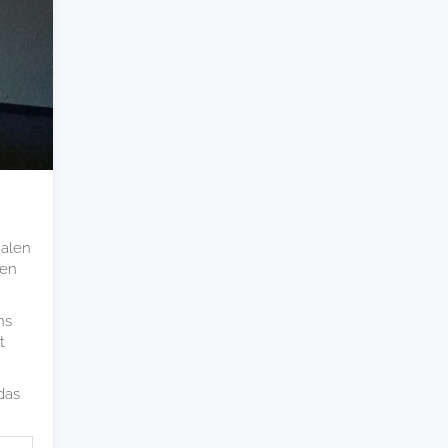
ualen
den
ns
t
 das