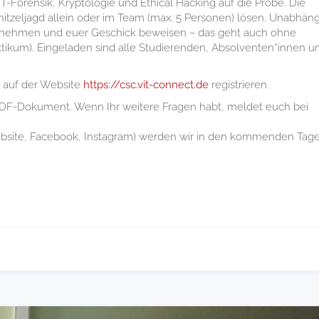
T-Forensik, Kryptologie und Ethical Hacking auf die Probe. Die
nitzeljagd allein oder im Team (max. 5 Personen) lösen. Unabhäng
teilnehmen und euer Geschick beweisen – das geht auch ohne
tikum). Eingeladen sind alle Studierenden, Absolventen*innen u
r auf der Website
https://csc.vit-connect.de
registrieren.
s PDF-Dokument. Wenn Ihr weitere Fragen habt, meldet euch bei
ebsite, Facebook, Instagram) werden wir in den kommenden Tag