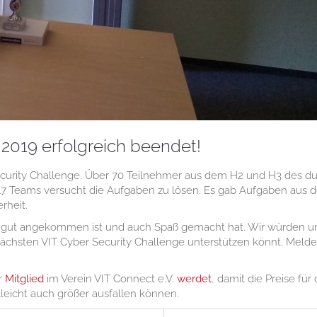
 2019 erfolgreich beendet!
Security Challenge. Über 70 Teilnehmer aus dem H2 und H3 des d
17 Teams versucht die Aufgaben zu lösen. Es gab Aufgaben aus 
rheit.
rn gut angekommen ist und auch Spaß gemacht hat. Wir würden u
nächsten VIT Cyber Security Challenge unterstützen könnt. Melde
r
Mitglied
im Verein VIT Connect e.V.
werdet
, damit die Preise für
leicht auch größer ausfallen können.