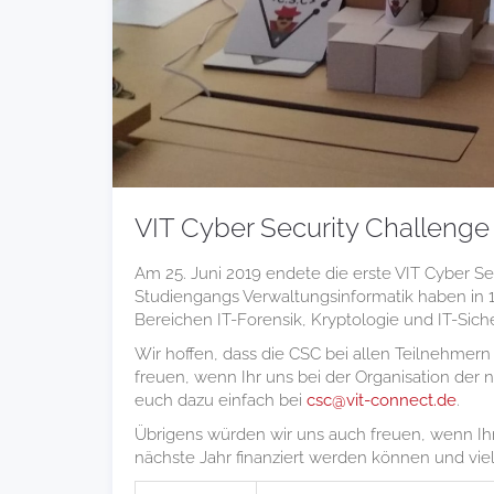
VIT Cyber Security Challenge
Am 25. Juni 2019 endete die erste VIT Cyber 
Studiengangs Verwaltungsinformatik haben in 
Bereichen IT-Forensik, Kryptologie und IT-Siche
Wir hoffen, dass die CSC bei allen Teilnehme
freuen, wenn Ihr uns bei der Organisation der 
euch dazu einfach bei
csc@vit-connect.de
.
Übrigens würden wir uns auch freuen, wenn Ih
nächste Jahr finanziert werden können und viel