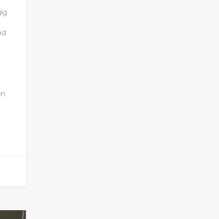
ig
nd
en