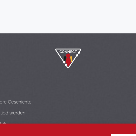
ere Geschichte
glied werden
takt